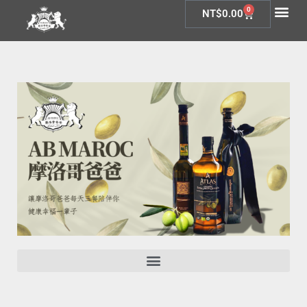
0
NT$
0.00