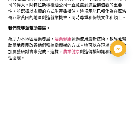
司的偉大。阿特拉斯橄欖油公司一直意識到這些價值觀的重要
性，並選擇以永續的方式生產橄欖油。這項承諾已轉化為在摩洛
哥非常貧困的地區創造就業機會，同時尊重和保護文化和領土。
我們教導並幫助農民。
為助力本地區農業發展，
農業健康
透過使用最新技術，教導並幫
助當地農民改善他們種植橄欖樹的方式。這可以在現場或透過參
加農藝研討會來完成。這樣，
農業健康
創造傳播知識和福利的良
性循環。
我們節約用水。
農業健康
高度關注節水：我們安裝了最先進的滴灌系統，並使用
一種特殊的岩石（來自南美火山）混合到土壤中，使水在橄欖植
物根部保持更長時間。此外，我們在摩洛哥建造了第一個水池
（蓄水量為46,000立方米），完全覆蓋（採用德國技術）以防止
水蒸發。水對每個人來說都是寶貴的
農業健康
知道它。
我們關心我們的工人。
對員工的關懷是我們的首要任務之一。我們從不僱用兒童，我們
使用機艙內有空調的拖拉機（以便能夠在高溫下工作，避免沙質