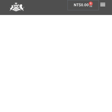
0
NT$
0.00