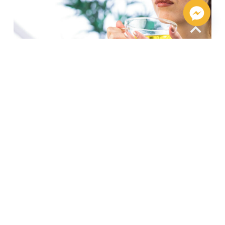
雖然橄欖油品種眾多，但在各種等級中，
只有特級初
榨橄欖油被譽為「超級橄欖油」，可供生飲。
特級初
榨橄欖油是以機械方式從新鮮橄欖果中冷壓而成，是
品質最高、口感最佳的橄欖油等級。
其製作過程不使
用化學物質或高溫加工，保留了橄欖的天然風味和營
養成分。
特級初榨橄欖油的冷壓技術確保了橄欖果在
榨取過程中不受高溫影響，從而最大程度地保留了營
養價值和天然風味
。這種油通常具有濃郁的果香味和
獨特的辛辣口感，色澤呈深綠色，是高端食材和調味
料。特級初榨橄欖油的製作受到嚴格監管，符合國際
標準和地理標示要求，確保品質和純度。
👉🏻
因此，若想要生飲橄欖油，一定要選擇特級初榨橄欖油，除
此以外的橄欖油都是不可以生飲的！