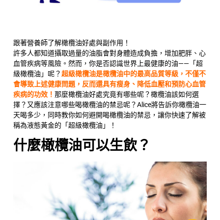
跟著營養師了解橄欖油好處與副作用！
許多人都知道攝取過量的油脂會對身體造成負擔，增加肥胖、心
血管疾病等風險。然而，你是否認識世界上最健康的油——「
超
級橄欖油
」呢？
超級橄欖油是橄欖油中的最高品質等級，不僅不
會導致上述健康問題，反而還具有瘦身、降低血壓和預防心血管
疾病的功效！
那麼橄欖油好處究竟有哪些呢？橄欖油該如何選
擇？又應該注意哪些喝橄欖油的禁忌呢？Alice將告訴你橄欖油一
天喝多少，同時教你如何避開喝橄欖油的禁忌，讓你快速了解被
稱為液態黃金的「超級橄欖油」！
什麼橄欖油可以生飲？