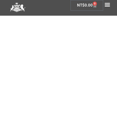
0
NT$
0.00