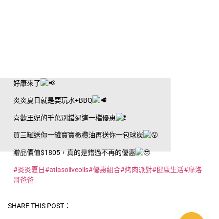
好康來了
炎炎夏日就是要玩水+BBQ
喜歡王妃的千萬別錯過這一檔優惠
買三罐送你一罐寶寶橄欖油再送你一包球炭
贈品價值$1805，真的是錯過不再的優惠
#炎炎夏日
#atlasoliveoils
#優惠組合
#烤肉派對
#健康生活
#摩洛
哥爸爸
SHARE THIS POST：