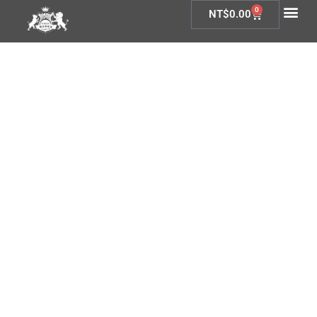
0
NT$
0.00